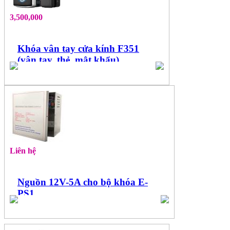
3,500,000
Khóa vân tay cửa kính F351
(vân tay, thẻ, mật khẩu)
Liên hệ
Nguồn 12V-5A cho bộ khóa E-
PS1