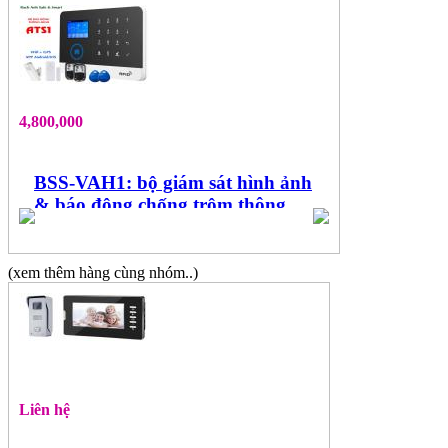
4,800,000
BSS-VAH1: bộ giám sát hình ảnh
& báo động chống trộm thông
minh gia đình
(xem thêm hàng cùng nhóm..)
Liên hệ