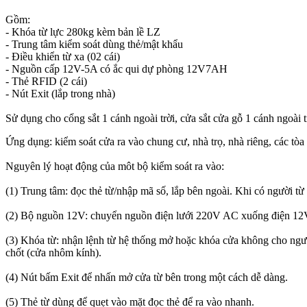
Gồm:
- Khóa từ lực 280kg kèm bản lề LZ
- Trung tâm kiểm soát dùng thẻ/mật khẩu
- Điều khiển từ xa (02 cái)
- Nguồn cấp 12V-5A có ắc qui dự phòng 12V7AH
- Thẻ RFID (2 cái)
- Nút Exit (lắp trong nhà)
Sử dụng cho cổng sắt 1 cánh ngoài trời, cửa sắt cửa gỗ 1 cánh ngoài 
Ứng dụng: kiểm soát cửa ra vào chung cư, nhà trọ, nhà riêng, các tòa
Nguyên lý hoạt động của môt bộ kiểm soát ra vào:
(1) Trung tâm: đọc thẻ từ/nhập mã số, lắp bên ngoài. Khi có người t
(2) Bộ nguồn 12V: chuyển nguồn điện lưới 220V AC xuống điện 12V 
(3) Khóa từ: nhận lệnh từ hệ thống mở hoặc khóa cửa không cho người 
chốt (cửa nhôm kính).
(4) Nút bấm Exit để nhấn mở cửa từ bên trong một cách dễ dàng.
(5) Thẻ từ dùng để quẹt vào mặt đọc thẻ để ra vào nhanh.