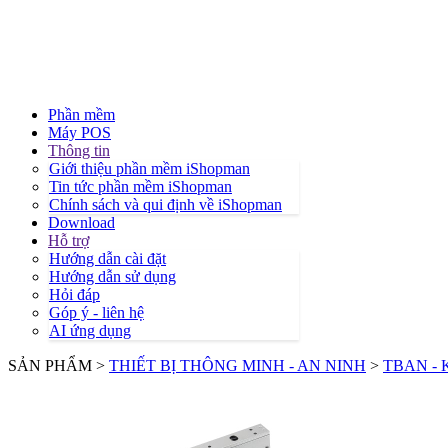
Phần mềm
Máy POS
Thông tin
Giới thiệu phần mềm iShopman
Tin tức phần mềm iShopman
Chính sách và qui định về iShopman
Download
Hỗ trợ
Hướng dẫn cài đặt
Hướng dẫn sử dụng
Hỏi đáp
Góp ý - liên hệ
AI ứng dụng
SẢN PHẨM >
THIẾT BỊ THÔNG MINH - AN NINH
>
TBAN -