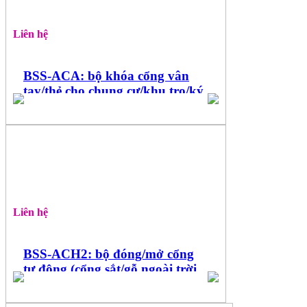
Liên hệ
BSS-ACA: bộ khóa cổng vân
tay/thẻ cho chung cư/khu trọ/ký
túc
Liên hệ
BSS-ACH2: bộ đóng/mở cổng
tự động (cổng sắt/gỗ ngoài trời,
dùng remote/thẻ/mật khẩu)