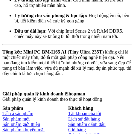
cao, hỗ trợ nhiều màn hình.
Lý tưởng cho văn phòng & học tập:
Hoạt động êm ái, bền
bỉ, tiết kiệm điện và cực kỳ gọn gàng.
Đầu tư dài hạn:
Với chip Intel Series 2 và RAM DDR5,
chiếc máy này sẽ không bị lỗi thời trong nhiều năm tới.
Tổng kết:
Mini PC BM-I165 AI (Tiny Ultra 235T)
không chỉ là
một chiếc máy tính, đó là một giải pháp công nghệ hiện đại. Nếu
bạn đang tìm kiếm một thiết bị "nhỏ nhưng có võ", vừa sang đẹp để
trang trí bàn làm việc, vừa đủ mạnh để xử lý mọi dự án phức tạp, thì
đây chính là lựa chọn hàng đầu.
Giải pháp quản lý kinh doanh iShopman
Giải pháp quản lý kinh doanh theo thực tế hoạt động
Sản phẩm
Khách hàng
Tất cả sản phẩm
Tài khoản của tôi
Sản phẩm mới
Lịch sử đặt hàng
Sản phẩm giới thiệu
Sản phẩm đánh dấu
Sản phẩm khuyến mãi
Giỏ hàng