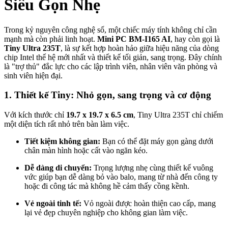
Siêu Gọn Nhẹ
Trong kỷ nguyên công nghệ số, một chiếc máy tính không chỉ cần
mạnh mà còn phải linh hoạt.
Mini PC BM-I165 AI
, hay còn gọi là
Tiny Ultra 235T
, là sự kết hợp hoàn hảo giữa hiệu năng của dòng
chip Intel thế hệ mới nhất và thiết kế tối giản, sang trọng. Đây chính
là "trợ thủ" đắc lực cho các lập trình viên, nhân viên văn phòng và
sinh viên hiện đại.
1. Thiết kế Tiny: Nhỏ gọn, sang trọng và cơ động
Với kích thước chỉ
19.7 x 19.7 x 6.5 cm
, Tiny Ultra 235T chỉ chiếm
một diện tích rất nhỏ trên bàn làm việc.
Tiết kiệm không gian:
Bạn có thể đặt máy gọn gàng dưới
chân màn hình hoặc cất vào ngăn kéo.
Dễ dàng di chuyển:
Trọng lượng nhẹ cùng thiết kế vuông
vức giúp bạn dễ dàng bỏ vào balo, mang từ nhà đến công ty
hoặc đi công tác mà không hề cảm thấy cồng kềnh.
Vẻ ngoài tinh tế:
Vỏ ngoài được hoàn thiện cao cấp, mang
lại vẻ đẹp chuyên nghiệp cho không gian làm việc.