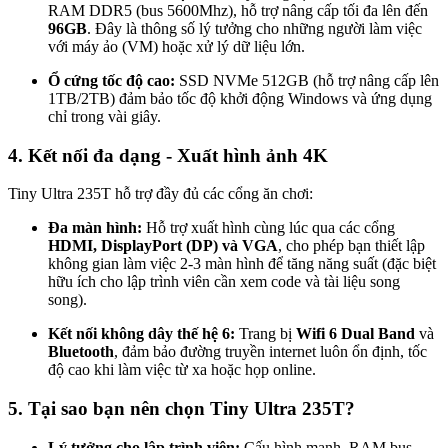
RAM DDR5 (bus 5600Mhz), hỗ trợ nâng cấp tối đa lên đến
96GB
. Đây là thông số lý tưởng cho những người làm việc
với máy ảo (VM) hoặc xử lý dữ liệu lớn.
Ổ cứng tốc độ cao:
SSD NVMe 512GB (hỗ trợ nâng cấp lên
1TB/2TB) đảm bảo tốc độ khởi động Windows và ứng dụng
chỉ trong vài giây.
4. Kết nối đa dạng - Xuất hình ảnh 4K
Tiny Ultra 235T hỗ trợ đầy đủ các cổng ăn chơi:
Đa màn hình:
Hỗ trợ xuất hình cùng lúc qua các cổng
HDMI, DisplayPort (DP) và VGA
, cho phép bạn thiết lập
không gian làm việc 2-3 màn hình để tăng năng suất (đặc biệt
hữu ích cho lập trình viên cần xem code và tài liệu song
song).
Kết nối không dây thế hệ 6:
Trang bị
Wifi 6 Dual Band
và
Bluetooth
, đảm bảo đường truyền internet luôn ổn định, tốc
độ cao khi làm việc từ xa hoặc họp online.
5. Tại sao bạn nên chọn Tiny Ultra 235T?
Lý tưởng cho lập trình viên:
Cấu hình mạnh, RAM bus