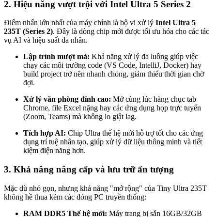
2. Hiệu năng vượt trội với Intel Ultra 5 Series 2
Điểm nhấn lớn nhất của máy chính là bộ vi xử lý
Intel Ultra 5
235T (Series 2)
. Đây là dòng chip mới được tối ưu hóa cho các tác
vụ AI và hiệu suất đa nhân.
Lập trình mượt mà:
Khả năng xử lý đa luồng giúp việc
chạy các môi trường code (VS Code, IntelliJ, Docker) hay
build project trở nên nhanh chóng, giảm thiểu thời gian chờ
đợi.
Xử lý văn phòng đỉnh cao:
Mở cùng lúc hàng chục tab
Chrome, file Excel nặng hay các ứng dụng họp trực tuyến
(Zoom, Teams) mà không lo giật lag.
Tích hợp AI:
Chip Ultra thế hệ mới hỗ trợ tốt cho các ứng
dụng trí tuệ nhân tạo, giúp xử lý dữ liệu thông minh và tiết
kiệm điện năng hơn.
3. Khả năng nâng cấp và lưu trữ ấn tượng
Mặc dù nhỏ gọn, nhưng khả năng "mở rộng" của Tiny Ultra 235T
không hề thua kém các dòng PC truyền thống:
RAM DDR5 Thế hệ mới:
Máy trang bị sẵn 16GB/32GB