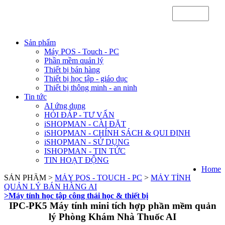
Sản phẩm
Máy POS - Touch - PC
Phần mềm quản lý
Thiết bị bán hàng
Thiết bị học tập - giáo dục
Thiết bị thông minh - an ninh
Tin tức
AI ứng dụng
HỎI ĐÁP - TƯ VẤN
iSHOPMAN - CÀI ĐẶT
iSHOPMAN - CHÍNH SÁCH & QUI ĐỊNH
iSHOPMAN - SỬ DỤNG
ISHOPMAN - TIN TỨC
TIN HOẠT ĐỘNG
Home
SẢN PHẨM >
MÁY POS - TOUCH - PC
>
MÁY TÍNH
QUẢN LÝ BÁN HÀNG AI
>Máy tính học tập công thái học & thiết bị
IPC-PK5 Máy tính mini tích hợp phần mềm quản
lý Phòng Khám Nhà Thuốc AI