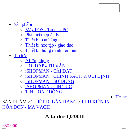
Sản phẩm
Máy POS - Touch - PC
Phần mềm quản lý
Thiết bị bán hàng
Thiết bị học tập - giáo dục
Thiết bị thông minh - an ninh
Tin tức
AI ứng dụng
HỎI ĐÁP - TƯ VẤN
iSHOPMAN - CÀI ĐẶT
iSHOPMAN - CHÍNH SÁCH & QUI ĐỊNH
iSHOPMAN - SỬ DỤNG
ISHOPMAN - TIN TỨC
TIN HOẠT ĐỘNG
Home
SẢN PHẨM >
THIẾT BỊ BÁN HÀNG
>
PHỤ KIỆN IN
HÓA ĐƠN - MÃ VẠCH
Adaptor Q200II
350,000