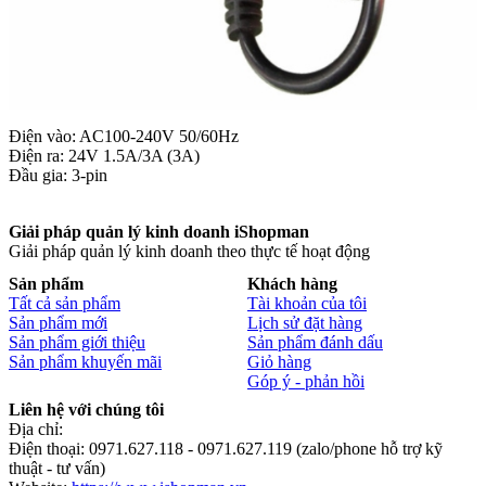
Điện vào: AC100-240V 50/60Hz
Điện ra: 24V 1.5A/3A (3A)
Đầu gia: 3-pin
Giải pháp quản lý kinh doanh iShopman
Giải pháp quản lý kinh doanh theo thực tế hoạt động
Sản phẩm
Khách hàng
Tất cả sản phẩm
Tài khoản của tôi
Sản phẩm mới
Lịch sử đặt hàng
Sản phẩm giới thiệu
Sản phẩm đánh dấu
Sản phẩm khuyến mãi
Giỏ hàng
Góp ý - phản hồi
Liên hệ với chúng tôi
Địa chỉ:
Điện thoại: 0971.627.118 - 0971.627.119 (zalo/phone hỗ trợ kỹ
thuật - tư vấn)