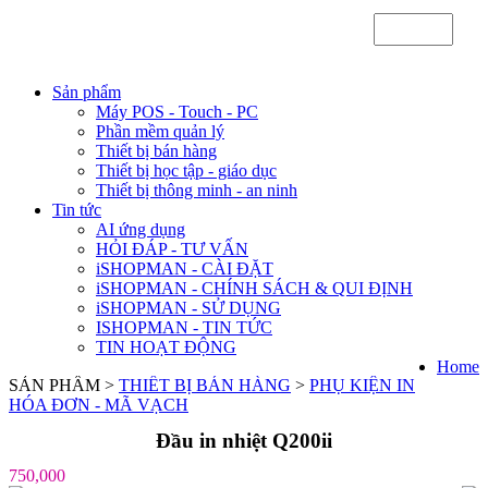
Sản phẩm
Máy POS - Touch - PC
Phần mềm quản lý
Thiết bị bán hàng
Thiết bị học tập - giáo dục
Thiết bị thông minh - an ninh
Tin tức
AI ứng dụng
HỎI ĐÁP - TƯ VẤN
iSHOPMAN - CÀI ĐẶT
iSHOPMAN - CHÍNH SÁCH & QUI ĐỊNH
iSHOPMAN - SỬ DỤNG
ISHOPMAN - TIN TỨC
TIN HOẠT ĐỘNG
Home
SẢN PHẨM >
THIẾT BỊ BÁN HÀNG
>
PHỤ KIỆN IN
HÓA ĐƠN - MÃ VẠCH
Đầu in nhiệt Q200ii
750,000