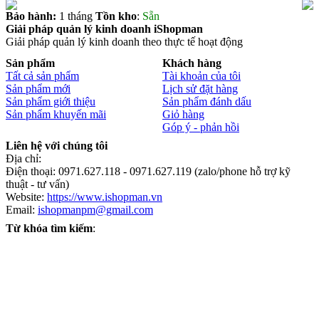
Bảo hành:
1 tháng
Tồn kho
:
Sẵn
Giải pháp quản lý kinh doanh iShopman
Giải pháp quản lý kinh doanh theo thực tế hoạt động
Sản phẩm
Khách hàng
Tất cả sản phẩm
Tài khoản của tôi
Sản phẩm mới
Lịch sử đặt hàng
Sản phẩm giới thiệu
Sản phẩm đánh dấu
Sản phẩm khuyến mãi
Giỏ hàng
Góp ý - phản hồi
Liên hệ với chúng tôi
Địa chỉ:
Điện thoại: 0971.627.118 - 0971.627.119 (zalo/phone hỗ trợ kỹ
thuật - tư vấn)
Website:
https://www.ishopman.vn
Email:
ishopmanpm@gmail.com
Từ khóa tìm kiếm
: