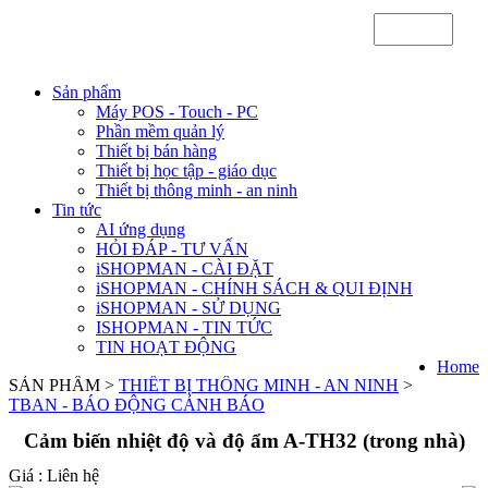
Sản phẩm
Máy POS - Touch - PC
Phần mềm quản lý
Thiết bị bán hàng
Thiết bị học tập - giáo dục
Thiết bị thông minh - an ninh
Tin tức
AI ứng dụng
HỎI ĐÁP - TƯ VẤN
iSHOPMAN - CÀI ĐẶT
iSHOPMAN - CHÍNH SÁCH & QUI ĐỊNH
iSHOPMAN - SỬ DỤNG
ISHOPMAN - TIN TỨC
TIN HOẠT ĐỘNG
Home
SẢN PHẨM >
THIẾT BỊ THÔNG MINH - AN NINH
>
TBAN - BÁO ĐỘNG CẢNH BÁO
Cảm biến nhiệt độ và độ ẩm A-TH32 (trong nhà)
Giá :
Liên hệ