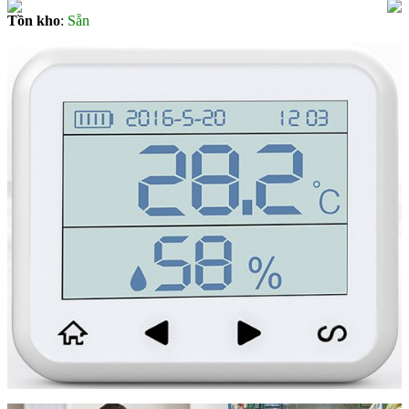
Tồn kho
:
Sẵn