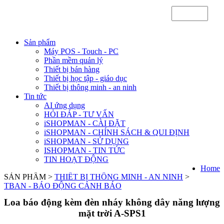
Sản phẩm
Máy POS - Touch - PC
Phần mềm quản lý
Thiết bị bán hàng
Thiết bị học tập - giáo dục
Thiết bị thông minh - an ninh
Tin tức
AI ứng dụng
HỎI ĐÁP - TƯ VẤN
iSHOPMAN - CÀI ĐẶT
iSHOPMAN - CHÍNH SÁCH & QUI ĐỊNH
iSHOPMAN - SỬ DỤNG
ISHOPMAN - TIN TỨC
TIN HOẠT ĐỘNG
Home
SẢN PHẨM >
THIẾT BỊ THÔNG MINH - AN NINH
>
TBAN - BÁO ĐỘNG CẢNH BÁO
Loa báo động kèm đèn nháy không dây năng lượng
mặt trời A-SPS1